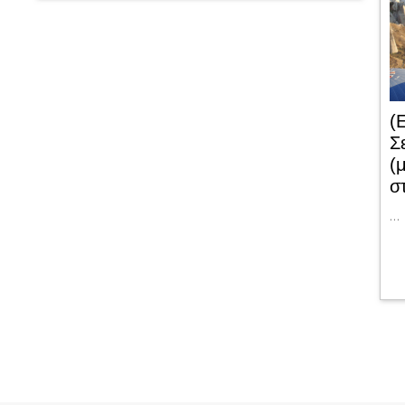
(
Σ
(
σ
…