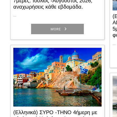
7μέρες. Ιούλιος -Αύγουστος 2026,
αναχωρήσεις κάθε εβδομάδα.
…
(
Α
5
MORE
φ
…
(Ελληνικά) ΣΥΡΟ -ΤΗΝΟ 4ήμερη με