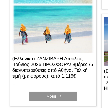
(Ελληνικά) ΖΑΝΖΙΒΑΡΗ Απρίλιος
-Ιούνιος 2026 ΠΡΟΣΦΟΡΑ! 8μέρες /5
διανυκτερεύσεις από Αθήνα. Τελική
(
τιμή (με φόρους): από 1,115€
α
-
…
Η
…
MORE