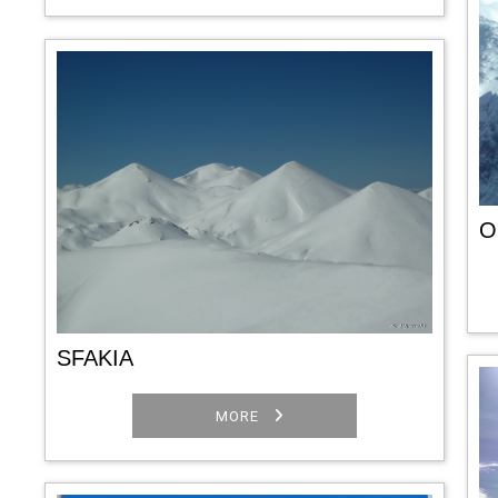
O
SFAKIA
MORE