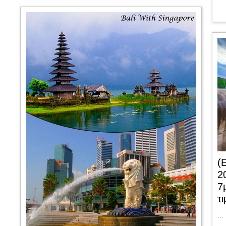
(
2
7
τ
…